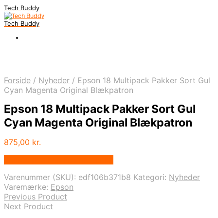
Tech Buddy
Tech Buddy
Forside
/
Nyheder
/
Epson 18 Multipack Pakker Sort Gul
Cyan Magenta Original Blækpatron
Epson 18 Multipack Pakker Sort Gul
Cyan Magenta Original Blækpatron
875,00
kr.
Bedste pris hos Fcomputer.dk
Varenummer (SKU):
edf106b371b8
Kategori:
Nyheder
Varemærke:
Epson
Previous Product
Next Product