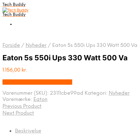
Tech Buddy
Tech Buddy
Forside
/
Nyheder
/
Eaton 5s 550i Ups 330 Watt 500 Va
Eaton 5s 550i Ups 330 Watt 500 Va
1.156,00
kr.
Bedste pris hos Fcomputer.dk
Varenummer (SKU):
23111cbe99ad
Kategori:
Nyheder
Varemærke:
Eaton
Previous Product
Next Product
Beskrivelse