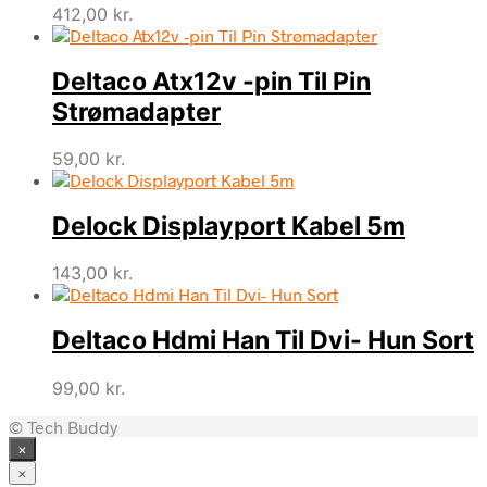
412,00
kr.
Deltaco Atx12v -pin Til Pin
Strømadapter
59,00
kr.
Delock Displayport Kabel 5m
143,00
kr.
Deltaco Hdmi Han Til Dvi- Hun Sort
99,00
kr.
© Tech Buddy
×
×