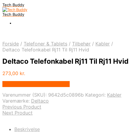
Tech Buddy
Tech Buddy
Forside
/
Telefoner & Tablets
/
Tilbehør
/
Kabler
/
Deltaco Telefonkabel Rj11 Til Rj11 Hvid
Deltaco Telefonkabel Rj11 Til Rj11 Hvid
273,00
kr.
Bedste pris hos Fcomputer.dk
Varenummer (SKU):
9642d5c0896b
Kategori:
Kabler
Varemærke:
Deltaco
Previous Product
Next Product
Beskrivelse