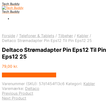
Tech Buddy
Tech Buddy
Forside
/
Telefoner & Tablets
/
Tilbehør
/
Kabler
/
Deltaco Strømadapter Pin Eps12 Til Pin Eps12 25
Deltaco Strømadapter Pin Eps12 Til Pin
Eps12 25
79,00
kr.
Bedste pris hos Fcomputer.dk
Varenummer (SKU):
57d1454f13c6
Kategori:
Kabler
Varemærke:
Deltaco
Previous Product
Next Product