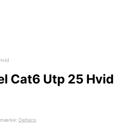
Hvid
l Cat6 Utp 25 Hvid
emærke:
Deltaco