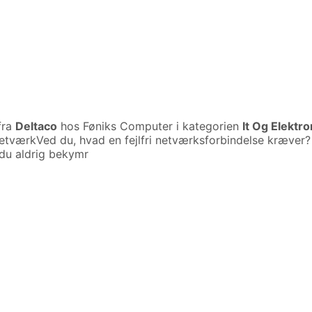
fra
Deltaco
hos Føniks Computer i kategorien
It Og Elektr
værkVed du, hvad en fejlfri netværksforbindelse kræver? Et
du aldrig bekymr