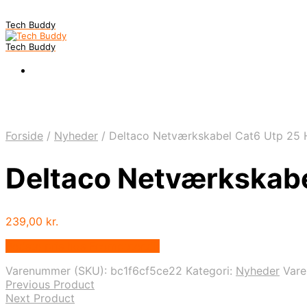
Tech Buddy
Tech Buddy
Forside
/
Nyheder
/
Deltaco Netværkskabel Cat6 Utp 25 
Deltaco Netværkskabe
239,00
kr.
Bedste pris hos Fcomputer.dk
Varenummer (SKU):
bc1f6cf5ce22
Kategori:
Nyheder
Var
Previous Product
Next Product