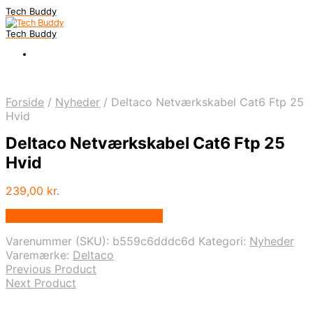
Tech Buddy
Tech Buddy
Forside
/
Nyheder
/
Deltaco Netværkskabel Cat6 Ftp 25
Hvid
Deltaco Netværkskabel Cat6 Ftp 25
Hvid
239,00
kr.
Bedste pris hos Fcomputer.dk
Varenummer (SKU):
b559c6dddc6d
Kategori:
Nyheder
Varemærke:
Deltaco
Previous Product
Next Product