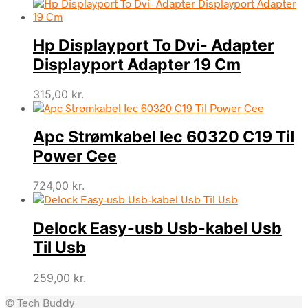
Hp Displayport To Dvi- Adapter
Displayport Adapter 19 Cm
315,00
kr.
Apc Strømkabel Iec 60320 C19 Til
Power Cee
724,00
kr.
Delock Easy-usb Usb-kabel Usb
Til Usb
259,00
kr.
© Tech Buddy