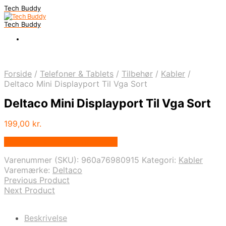
Tech Buddy
Tech Buddy
Forside
/
Telefoner & Tablets
/
Tilbehør
/
Kabler
/
Deltaco Mini Displayport Til Vga Sort
Deltaco Mini Displayport Til Vga Sort
199,00
kr.
Bedste pris hos Fcomputer.dk
Varenummer (SKU):
960a76980915
Kategori:
Kabler
Varemærke:
Deltaco
Previous Product
Next Product
Beskrivelse