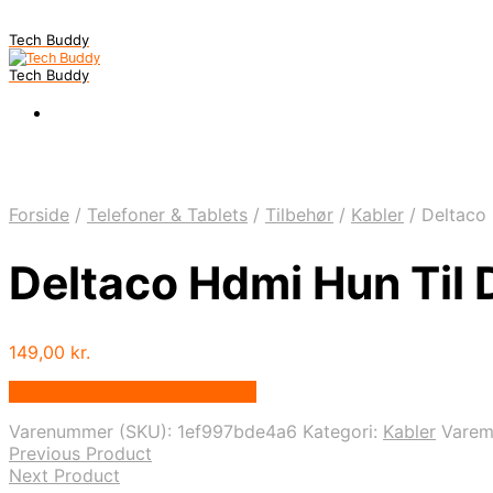
Tech Buddy
Tech Buddy
Forside
/
Telefoner & Tablets
/
Tilbehør
/
Kabler
/
Deltaco 
Deltaco Hdmi Hun Til 
149,00
kr.
Bedste pris hos Fcomputer.dk
Varenummer (SKU):
1ef997bde4a6
Kategori:
Kabler
Vare
Previous Product
Next Product