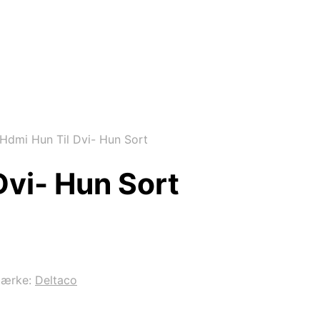
Hdmi Hun Til Dvi- Hun Sort
Dvi- Hun Sort
mærke:
Deltaco