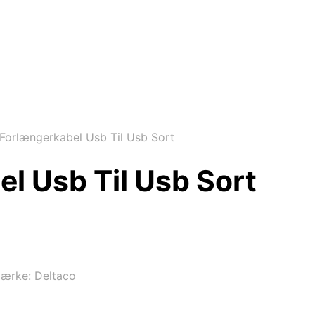
Forlængerkabel Usb Til Usb Sort
l Usb Til Usb Sort
mærke:
Deltaco