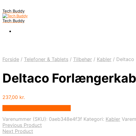
Tech Buddy
Tech Buddy
Forside
/
Telefoner & Tablets
/
Tilbehør
/
Kabler
/
Deltaco 
Deltaco Forlængerkabe
237,00
kr.
Bedste pris hos Fcomputer.dk
Varenummer (SKU):
0aeb348e4f3f
Kategori:
Kabler
Vare
Previous Product
Next Product