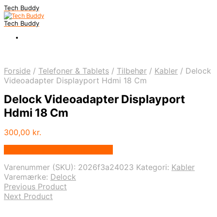
Tech Buddy
Tech Buddy
Forside
/
Telefoner & Tablets
/
Tilbehør
/
Kabler
/
Delock
Videoadapter Displayport Hdmi 18 Cm
Delock Videoadapter Displayport
Hdmi 18 Cm
300,00
kr.
Bedste pris hos Fcomputer.dk
Varenummer (SKU):
2026f3a24023
Kategori:
Kabler
Varemærke:
Delock
Previous Product
Next Product