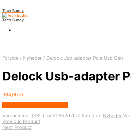
Tech Buddy
Tech Buddy
Forside
/
Nyheder
/
Delock Usb-adapter Pcie Usb Gen
Delock Usb-adapter P
384,00
kr.
Bedste pris hos Fcomputer.dk
Varenummer (SKU):
5c20852d7fd7
Kategori:
Nyheder
Va
Previous Product
Next Product