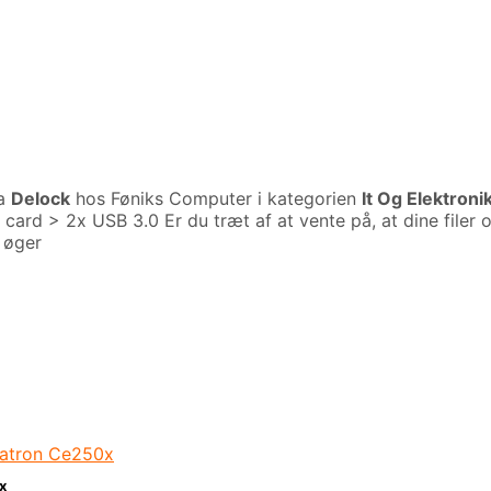
ra
Delock
hos Føniks Computer i kategorien
It Og Elektron
ard > 2x USB 3.0 Er du træt af at vente på, at dine filer o
 øger
x