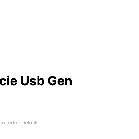
cie Usb Gen
remærke:
Delock