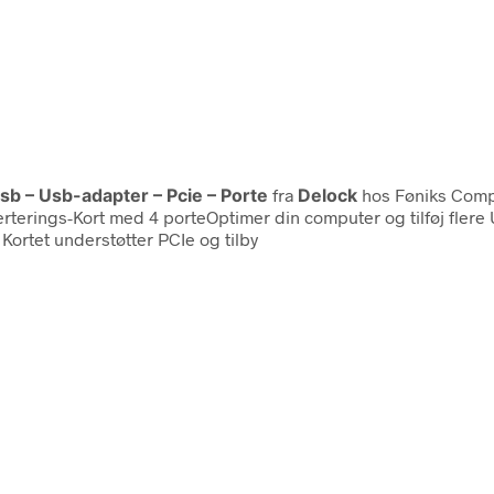
sb – Usb-adapter – Pcie – Porte
fra
Delock
hos Føniks Comp
verterings-Kort med 4 porteOptimer din computer og tilføj fler
 Kortet understøtter PCIe og tilby