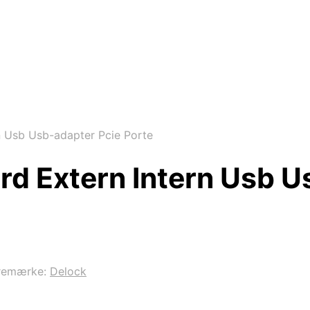
n Usb Usb-adapter Pcie Porte
rd Extern Intern Usb U
remærke:
Delock