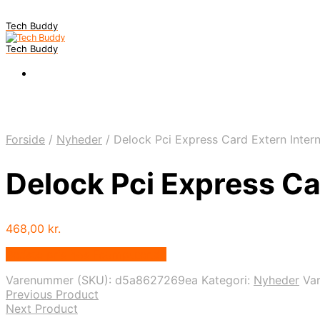
Tech Buddy
Tech Buddy
Forside
/
Nyheder
/
Delock Pci Express Card Extern Inter
Delock Pci Express Ca
468,00
kr.
Bedste pris hos Fcomputer.dk
Varenummer (SKU):
d5a8627269ea
Kategori:
Nyheder
Va
Previous Product
Next Product