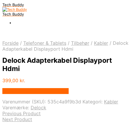
Tech Buddy
Tech Buddy
Forside
/
Telefoner & Tablets
/
Tilbehør
/
Kabler
/
Delock
Adapterkabel Displayport Hdmi
Delock Adapterkabel Displayport
Hdmi
399,00
kr.
Bedste pris hos Fcomputer.dk
Varenummer (SKU):
535c4a9f9b3d
Kategori:
Kabler
Varemærke:
Delock
Previous Product
Next Product