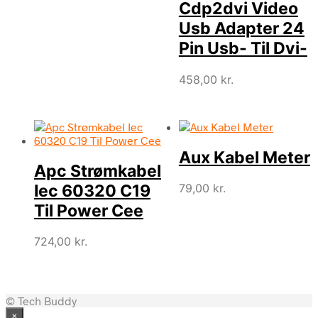
Cdp2dvi Video
Usb Adapter 24
Pin Usb- Til Dvi-
458,00
kr.
Aux Kabel Meter
Apc Strømkabel
Iec 60320 C19
79,00
kr.
Til Power Cee
724,00
kr.
© Tech Buddy
×