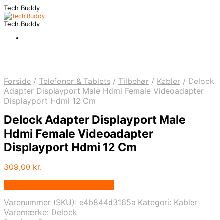
Tech Buddy
Tech Buddy
Forside
/
Telefoner & Tablets
/
Tilbehør
/
Kabler
/
Delock
Adapter Displayport Male Hdmi Female Videoadapter
Displayport Hdmi 12 Cm
Delock Adapter Displayport Male
Hdmi Female Videoadapter
Displayport Hdmi 12 Cm
309,00
kr.
Bedste pris hos Fcomputer.dk
Varenummer (SKU):
e4b844d3165a
Kategori:
Kabler
Varemærke:
Delock