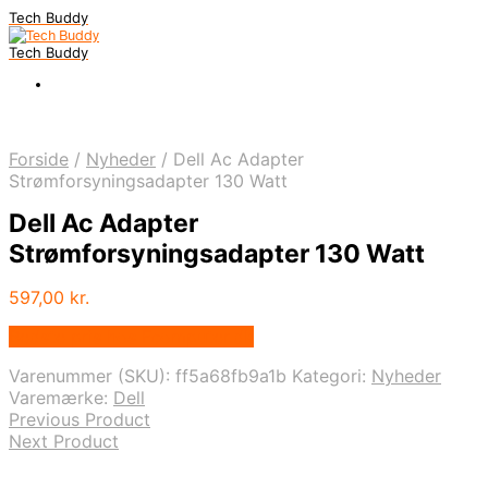
Tech Buddy
Tech Buddy
Forside
/
Nyheder
/
Dell Ac Adapter
Strømforsyningsadapter 130 Watt
Dell Ac Adapter
Strømforsyningsadapter 130 Watt
597,00
kr.
Bedste pris hos Fcomputer.dk
Varenummer (SKU):
ff5a68fb9a1b
Kategori:
Nyheder
Varemærke:
Dell
Previous Product
Next Product