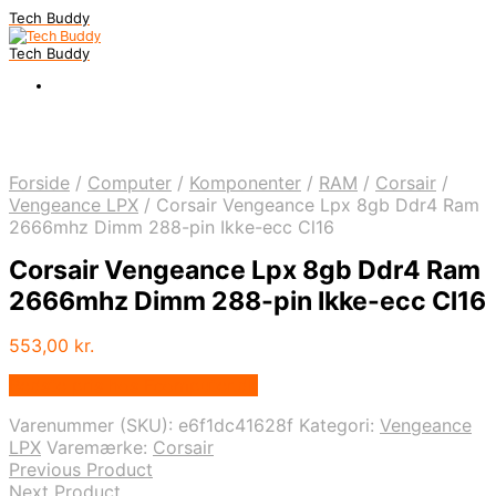
Tech Buddy
Tech Buddy
Forside
/
Computer
/
Komponenter
/
RAM
/
Corsair
/
Vengeance LPX
/
Corsair Vengeance Lpx 8gb Ddr4 Ram
2666mhz Dimm 288-pin Ikke-ecc Cl16
Corsair Vengeance Lpx 8gb Ddr4 Ram
2666mhz Dimm 288-pin Ikke-ecc Cl16
553,00
kr.
Bedste pris hos Fcomputer.dk
Varenummer (SKU):
e6f1dc41628f
Kategori:
Vengeance
LPX
Varemærke:
Corsair
Previous Product
Next Product