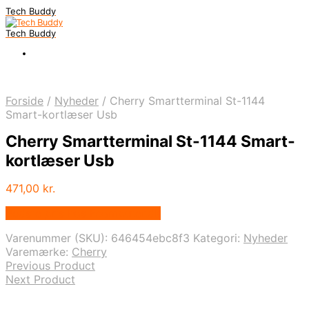
Tech Buddy
Tech Buddy
Forside
/
Nyheder
/
Cherry Smartterminal St-1144
Smart-kortlæser Usb
Cherry Smartterminal St-1144 Smart-
kortlæser Usb
471,00
kr.
Bedste pris hos Fcomputer.dk
Varenummer (SKU):
646454ebc8f3
Kategori:
Nyheder
Varemærke:
Cherry
Previous Product
Next Product