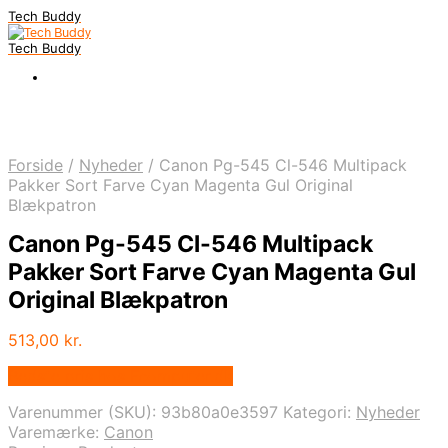
Tech Buddy
Tech Buddy
Forside
/
Nyheder
/
Canon Pg-545 Cl-546 Multipack
Pakker Sort Farve Cyan Magenta Gul Original
Blækpatron
Canon Pg-545 Cl-546 Multipack
Pakker Sort Farve Cyan Magenta Gul
Original Blækpatron
513,00
kr.
Bedste pris hos Fcomputer.dk
Varenummer (SKU):
93b80a0e3597
Kategori:
Nyheder
Varemærke:
Canon