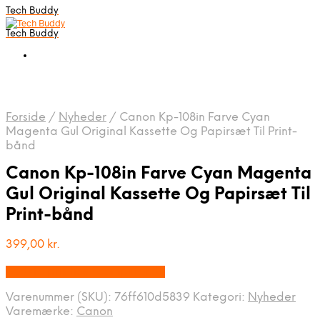
Tech Buddy
Tech Buddy
Forside
/
Nyheder
/
Canon Kp-108in Farve Cyan
Magenta Gul Original Kassette Og Papirsæt Til Print-
bånd
Canon Kp-108in Farve Cyan Magenta
Gul Original Kassette Og Papirsæt Til
Print-bånd
399,00
kr.
Bedste pris hos Fcomputer.dk
Varenummer (SKU):
76ff610d5839
Kategori:
Nyheder
Varemærke:
Canon