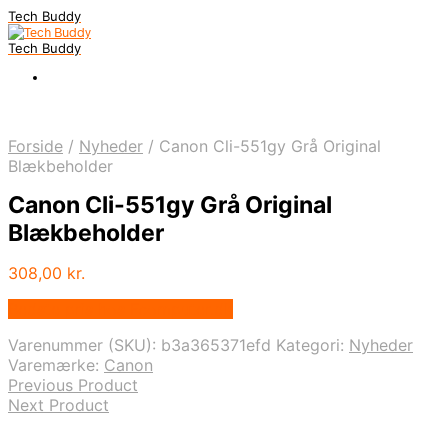
Tech Buddy
Tech Buddy
Forside
/
Nyheder
/
Canon Cli-551gy Grå Original
Blækbeholder
Canon Cli-551gy Grå Original
Blækbeholder
308,00
kr.
Bedste pris hos Fcomputer.dk
Varenummer (SKU):
b3a365371efd
Kategori:
Nyheder
Varemærke:
Canon
Previous Product
Next Product