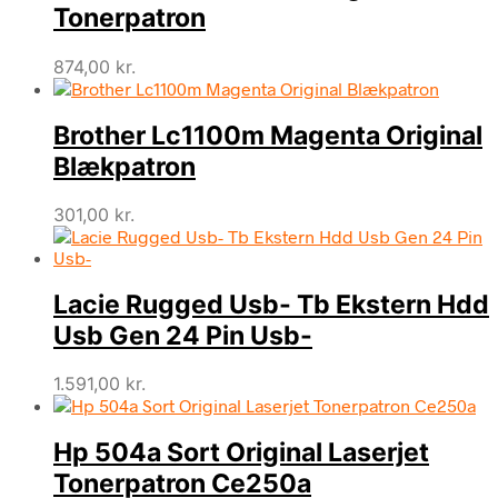
Tonerpatron
874,00
kr.
Brother Lc1100m Magenta Original
Blækpatron
301,00
kr.
Lacie Rugged Usb- Tb Ekstern Hdd
Usb Gen 24 Pin Usb-
1.591,00
kr.
Hp 504a Sort Original Laserjet
Tonerpatron Ce250a