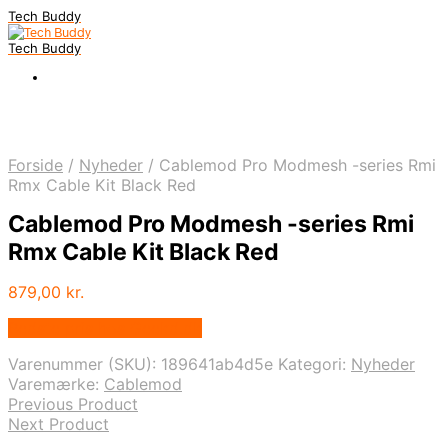
Tech Buddy
Tech Buddy
Forside
/
Nyheder
/
Cablemod Pro Modmesh -series Rmi
Rmx Cable Kit Black Red
Cablemod Pro Modmesh -series Rmi
Rmx Cable Kit Black Red
879,00
kr.
Bedste pris hos Geekd.dk
Varenummer (SKU):
189641ab4d5e
Kategori:
Nyheder
Varemærke:
Cablemod
Previous Product
Next Product