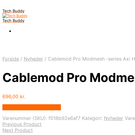
Tech Buddy
Tech Buddy
Forside
/
Nyheder
/
Cablemod Pro Modmesh -series Axi H
Cablemod Pro Modmesh
696,00
kr.
Bedste pris hos Geekd.dk
Varenummer (SKU):
f018b92e6af7
Kategori:
Nyheder
Var
Previous Product
Next Product