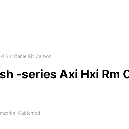
xi Rm Cable Kit Carbon
 -series Axi Hxi Rm C
emærke:
Cablemod