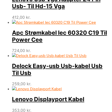
Usb- Til Hd-15 Vga
412,00
kr.
Apc Strømkabel Iec 60320 C19 Til
Power Cee
724,00
kr.
Delock Easy-usb Usb-kabel Usb
Til Usb
259,00
kr.
Lenovo Displayport Kabel
353,00
kr.