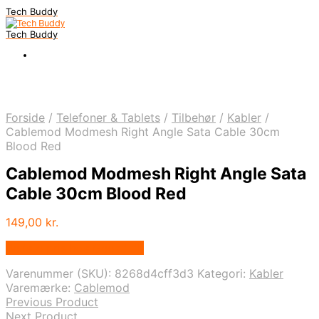
Tech Buddy
Tech Buddy
Forside
/
Telefoner & Tablets
/
Tilbehør
/
Kabler
/
Cablemod Modmesh Right Angle Sata Cable 30cm
Blood Red
Cablemod Modmesh Right Angle Sata
Cable 30cm Blood Red
149,00
kr.
Bedste pris hos Geekd.dk
Varenummer (SKU):
8268d4cff3d3
Kategori:
Kabler
Varemærke:
Cablemod
Previous Product
Next Product