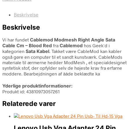
Beskrivelse
Beskrivelse
Vi har fundet
Cablemod Modmesh Right Angle Sata
Cable Cm – Blood Red
fra
Cablemod
hos Geek´d i
kategorien
Sata Kabel
. Takket være CableMod kan kabler
også gøre en computer til et sandt kunstværk. CableMods
materiale til ærmerne hedder ModMesh , et specialdesignet
syntetisk stof, der opfylder selv de højeste krav fra erfarne
moddere. Bearbejdningen af ââde beklædte ka
Yderlige produktinformationer:
Produkt id: 43810973057261
Relaterede varer
Lenovo Usb Vga Adapter 24 Pin