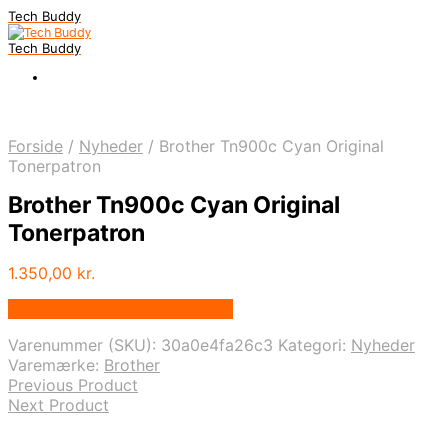
Tech Buddy
Tech Buddy
Forside
/
Nyheder
/
Brother Tn900c Cyan Original
Tonerpatron
Brother Tn900c Cyan Original
Tonerpatron
1.350,00
kr.
Bedste pris hos Fcomputer.dk
Varenummer (SKU):
30a0e4fa26c3
Kategori:
Nyheder
Varemærke:
Brother
Previous Product
Next Product