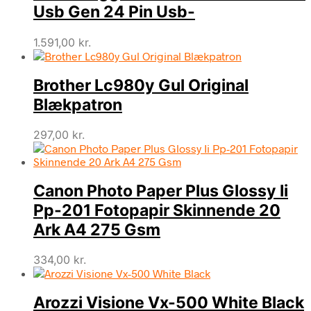
Usb Gen 24 Pin Usb-
1.591,00
kr.
Brother Lc980y Gul Original
Blækpatron
297,00
kr.
Canon Photo Paper Plus Glossy Ii
Pp-201 Fotopapir Skinnende 20
Ark A4 275 Gsm
334,00
kr.
Arozzi Visione Vx-500 White Black