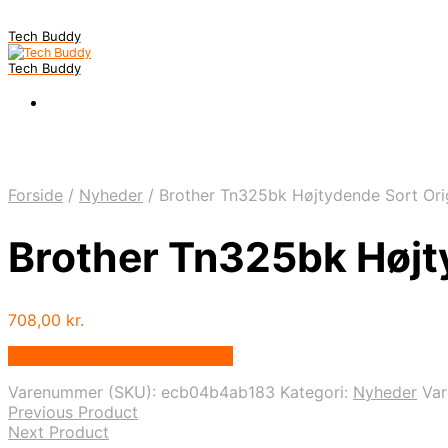
Tech Buddy
Tech Buddy
Forside
/
Nyheder
/
Brother Tn325bk Højtydende Sort Ori
Brother Tn325bk Højt
708,00
kr.
Bedste pris hos Fcomputer.dk
Varenummer (SKU):
ecb04b4ab183
Kategori:
Nyheder
Va
Previous Product
Next Product