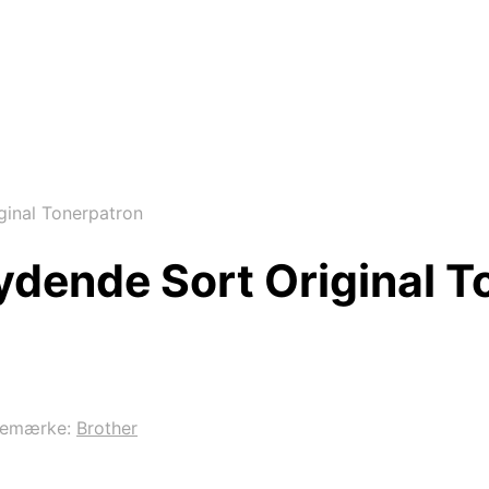
ginal Tonerpatron
ydende Sort Original T
remærke:
Brother