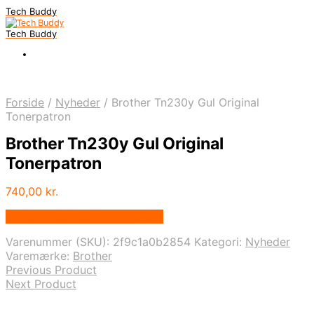
Tech Buddy
Tech Buddy
Forside
/
Nyheder
/
Brother Tn230y Gul Original
Tonerpatron
Brother Tn230y Gul Original
Tonerpatron
740,00
kr.
Bedste pris hos Fcomputer.dk
Varenummer (SKU):
2f9c1a0b2854
Kategori:
Nyheder
Varemærke:
Brother
Previous Product
Next Product