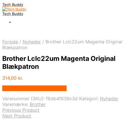
Tech Buddy
Tech Buddy
Forside
/
Nyheder
/
Brother Lclc22um Magenta Original
Blækpatron
Brother Lclc22um Magenta Original
Blækpatron
314,00
kr.
Bedste pris hos Fcomputer.dk
Varenummer (SKU):
f6db4f639c3d
Kategori:
Nyheder
Varemærke:
Brother
Previous Product
Next Product