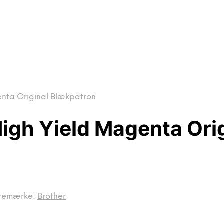
enta Original Blækpatron
igh Yield Magenta Ori
remærke:
Brother