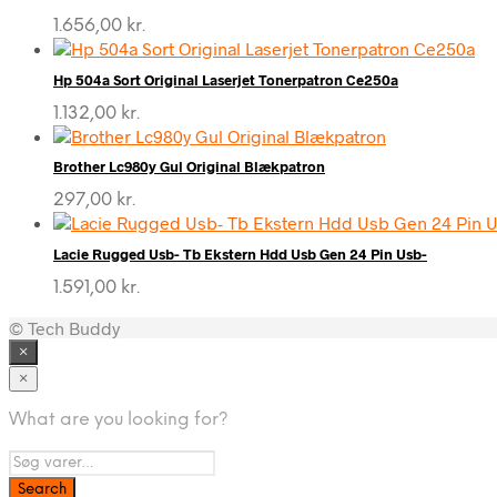
1.656,00
kr.
Hp 504a Sort Original Laserjet Tonerpatron Ce250a
1.132,00
kr.
Brother Lc980y Gul Original Blækpatron
297,00
kr.
Lacie Rugged Usb- Tb Ekstern Hdd Usb Gen 24 Pin Usb-
1.591,00
kr.
© Tech Buddy
×
×
What are you looking for?