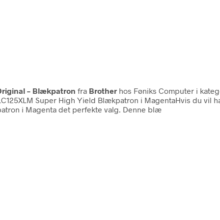
Original – Blækpatron
fra
Brother
hos Føniks Computer i kate
 LC125XLM Super High Yield Blækpatron i MagentaHvis du vil ha
patron i Magenta det perfekte valg. Denne blæ