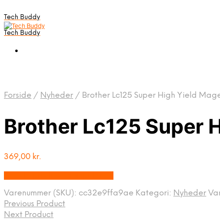
Tech Buddy
Tech Buddy
Forside
/
Nyheder
/
Brother Lc125 Super High Yield Mag
Brother Lc125 Super H
369,00
kr.
Bedste pris hos Fcomputer.dk
Varenummer (SKU):
cc32e9ffa9ae
Kategori:
Nyheder
Va
Previous Product
Next Product