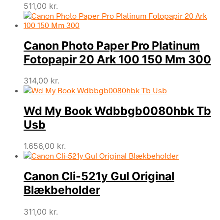
511,00
kr.
Canon Photo Paper Pro Platinum
Fotopapir 20 Ark 100 150 Mm 300
314,00
kr.
Wd My Book Wdbbgb0080hbk Tb
Usb
1.656,00
kr.
Canon Cli-521y Gul Original
Blækbeholder
311,00
kr.