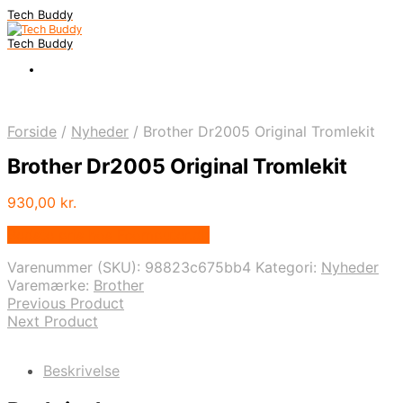
Tech Buddy
Tech Buddy
Forside
/
Nyheder
/
Brother Dr2005 Original Tromlekit
Brother Dr2005 Original Tromlekit
930,00
kr.
Bedste pris hos Fcomputer.dk
Varenummer (SKU):
98823c675bb4
Kategori:
Nyheder
Varemærke:
Brother
Previous Product
Next Product
Beskrivelse