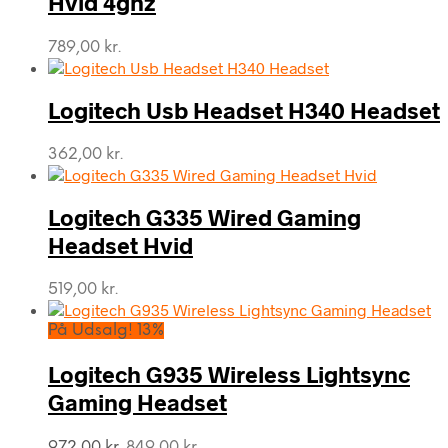
Hvid 4ghz
789,00
kr.
Logitech Usb Headset H340 Headset
362,00
kr.
Logitech G335 Wired Gaming
Headset Hvid
519,00
kr.
På Udsalg! 13%
Logitech G935 Wireless Lightsync
Gaming Headset
Den
Den
972,00
kr.
849,00
kr.