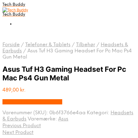
Tech Buddy
Tech Buddy
Forside
/
Telefoner & Tablets
/
Tilbehør
/
Headsets &
Earbuds
/
Asus Tuf H3 Gaming Headset For Pc Mac Ps4
Gun Metal
Asus Tuf H3 Gaming Headset For Pc
Mac Ps4 Gun Metal
489,00
kr.
Bedste pris hos Geekd.dk
Varenummer (SKU):
0b6f3766e4aa
Kategori:
Headsets
& Earbuds
Varemærke:
Asus
Previous Product
Next Product