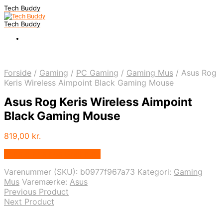
Tech Buddy
Tech Buddy
Forside
/
Gaming
/
PC Gaming
/
Gaming Mus
/
Asus Rog
Keris Wireless Aimpoint Black Gaming Mouse
Asus Rog Keris Wireless Aimpoint
Black Gaming Mouse
819,00
kr.
Bedste pris hos Geekd.dk
Varenummer (SKU):
b0977f967a73
Kategori:
Gaming
Mus
Varemærke:
Asus
Previous Product
Next Product