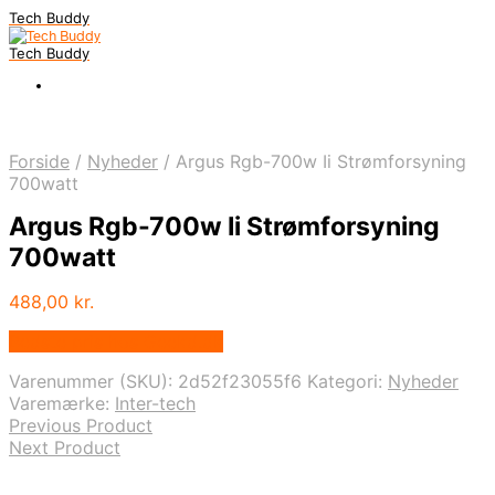
Tech Buddy
Tech Buddy
Forside
/
Nyheder
/
Argus Rgb-700w Ii Strømforsyning
700watt
Argus Rgb-700w Ii Strømforsyning
700watt
488,00
kr.
Bedste pris hos Geekd.dk
Varenummer (SKU):
2d52f23055f6
Kategori:
Nyheder
Varemærke:
Inter-tech
Previous Product
Next Product