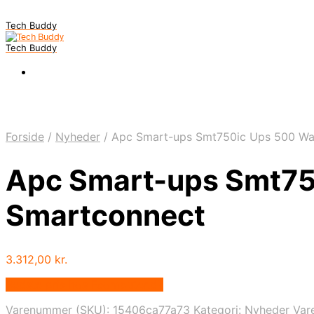
Tech Buddy
Tech Buddy
Forside
/
Nyheder
/
Apc Smart-ups Smt750ic Ups 500 Wa
Apc Smart-ups Smt75
Smartconnect
3.312,00
kr.
Bedste pris hos Fcomputer.dk
Varenummer (SKU):
15406ca77a73
Kategori:
Nyheder
Var