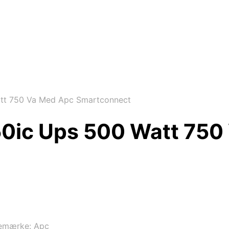
tt 750 Va Med Apc Smartconnect
0ic Ups 500 Watt 750
emærke:
Apc