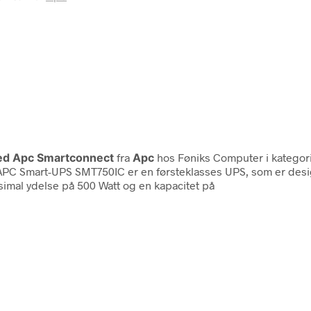
Med Apc Smartconnect
fra
Apc
hos Føniks Computer i katego
C Smart-UPS SMT750IC er en førsteklasses UPS, som er design
imal ydelse på 500 Watt og en kapacitet på