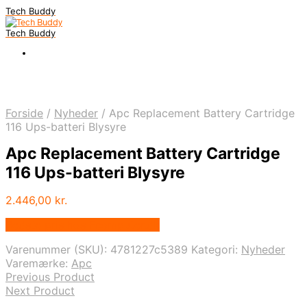
Tech Buddy
Tech Buddy
Forside
/
Nyheder
/
Apc Replacement Battery Cartridge
116 Ups-batteri Blysyre
Apc Replacement Battery Cartridge
116 Ups-batteri Blysyre
2.446,00
kr.
Bedste pris hos Fcomputer.dk
Varenummer (SKU):
4781227c5389
Kategori:
Nyheder
Varemærke:
Apc
Previous Product
Next Product